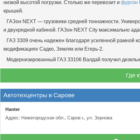
низкой высотой погрузки. Столько же перевозит и
фургон 
крышей.
ГАЗон NEXT — грузовики средней тоннажности. Универса
и двухрядной кабиной. ГАЗон NEXT Сity максимально ада
ГАЗ 3309 очень надежен благодаря усиленной рамной ко
модификациях Садко, Земляк или Егерь-2.
Модернизированный ГАЗ 33106 Валдай получил дизельны
Где 
Автотехцентры в Сарове
Hanter
Адрес: Нижегородская обл., Саров г., ул. Зернова