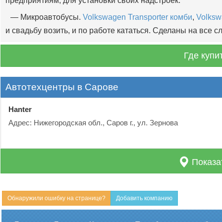
предприятиям, для установки своих надстроек.
— Микроавтобусы.
Volkswagen Transporter комби
,
Volksw
и свадьбу возить, и по работе кататься. Сделаны на все сл
Где купи
Автотехцентры в Сарове
Hanter
Адрес: Нижегородская обл., Саров г., ул. Зернова
Показа
Обнаружили ошибку на странице?
Добавить компанию