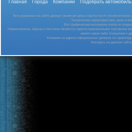
Главная
Города
Компании
Подобрать автомобиль
Все указанные на сайте данные (включая цены и фото) носят исключительно
Технические характеристики, цены и в
Все графические материалы взяты из откры
Наименования, образы и логотипы являются зарегистрированными торговыми мар
имеют какое-либо отношение к д
Указание на адреса официальных дилеров не гарантируе
Находясь на данном сайте